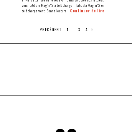
envie d’attendre de le recevoir dans ta boîte aux lettres,
voici Bibbele Mag’ n°2 à télécharger : Bibbala Mag’ n°2 en
Continuer de lire
téléchargement. Bonne lecture…
PRÉCÉDENT
1
…
3
4
5