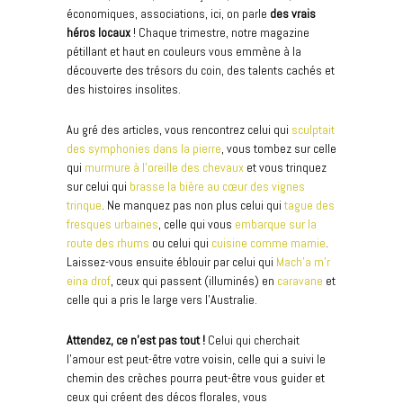
économiques, associations, ici, on parle
des vrais
héros locaux
! Chaque trimestre, notre magazine
pétillant et haut en couleurs vous emmène à la
découverte des trésors du coin, des talents cachés et
des histoires insolites.
Au gré des articles, vous rencontrez celui qui
sculptait
des symphonies dans la pierre
, vous tombez sur
celle
qui
murmure à l’oreille des chevaux
et vous trinquez
sur celui qui
brasse la bière au cœur des vignes
trinque
. Ne manquez pas non plus celui qui
tague des
fresques urbaines
, celle qui vous
embarque sur la
route des rhums
ou celui qui
cuisine comme mamie
.
Laissez-vous ensuite éblouir par celui qui
Mach’a m’r
eina drof
, ceux qui passent (illuminés) en
caravane
et
celle qui a pris le large vers l’Australie.
Attendez, ce n’est pas tout !
Celui qui cherchait
l’amour est peut-être votre voisin, celle qui a suivi le
chemin des crèches pourra peut-être vous guider et
ceux qui créent des décos florales, vous