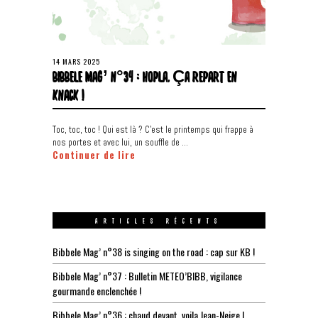
14 MARS 2025
BIBBELE MAG’ N°34 : HOPLA, ÇA REPART EN
KNACK !
Toc, toc, toc ! Qui est là ? C’est le printemps qui frappe à
nos portes et avec lui, un souffle de …
Continuer de lire
ARTICLES RÉCENTS
Bibbele Mag’ n°38 is singing on the road : cap sur KB !
Bibbele Mag’ n°37 : Bulletin METEO’BIBB, vigilance
gourmande enclenchée !
Bibbele Mag’ n°36 : chaud devant, voila Jean-Neige !