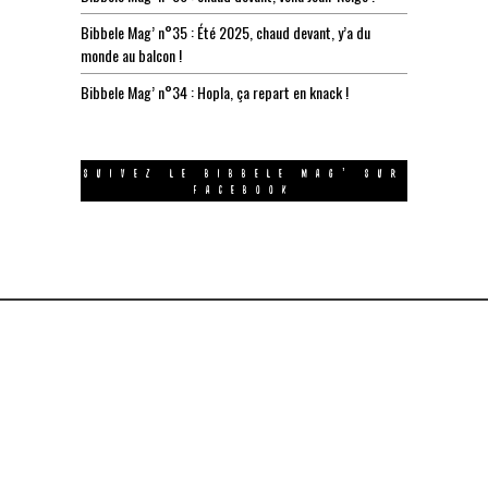
Bibbele Mag’ n°35 : Été 2025, chaud devant, y’a du
monde au balcon !
Bibbele Mag’ n°34 : Hopla, ça repart en knack !
SUIVEZ LE BIBBELE MAG’ SUR
FACEBOOK