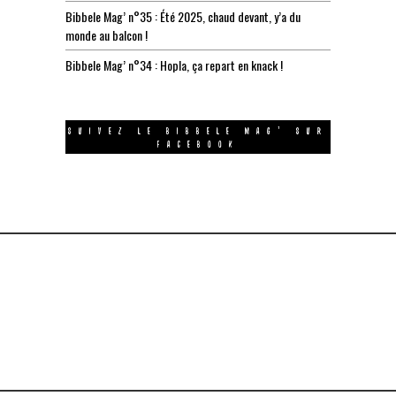
Bibbele Mag’ n°35 : Été 2025, chaud devant, y’a du
monde au balcon !
Bibbele Mag’ n°34 : Hopla, ça repart en knack !
SUIVEZ LE BIBBELE MAG’ SUR
FACEBOOK