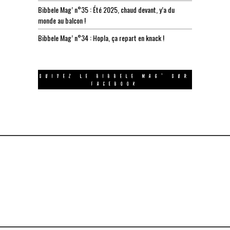
Bibbele Mag’ n°35 : Été 2025, chaud devant, y’a du
monde au balcon !
Bibbele Mag’ n°34 : Hopla, ça repart en knack !
SUIVEZ LE BIBBELE MAG’ SUR
FACEBOOK