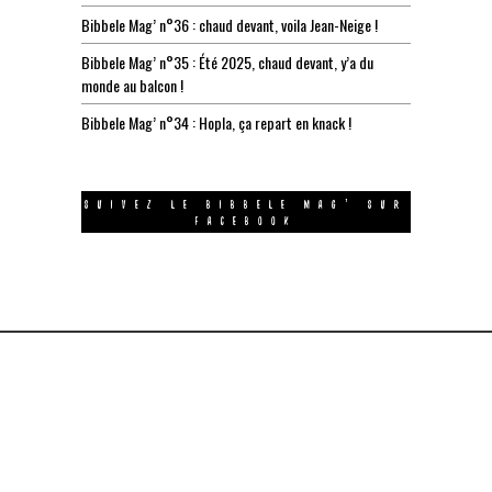
Bibbele Mag’ n°36 : chaud devant, voila Jean-Neige !
Bibbele Mag’ n°35 : Été 2025, chaud devant, y’a du
monde au balcon !
Bibbele Mag’ n°34 : Hopla, ça repart en knack !
SUIVEZ LE BIBBELE MAG’ SUR
FACEBOOK