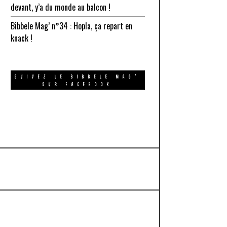
devant, y’a du monde au balcon !
Bibbele Mag’ n°34 : Hopla, ça repart en
knack !
SUIVEZ LE BIBBELE MAG’
SUR FACEBOOK