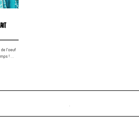
TAIT
 de l’oeuf
temps ! …