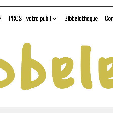
?
PROS : votre pub !
Bibbelethèque
Co