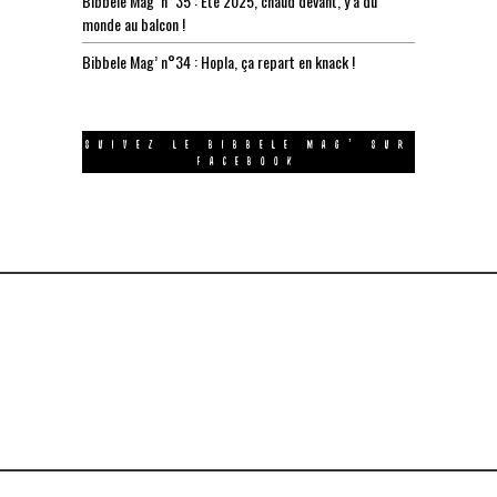
Bibbele Mag’ n°35 : Été 2025, chaud devant, y’a du
monde au balcon !
Bibbele Mag’ n°34 : Hopla, ça repart en knack !
SUIVEZ LE BIBBELE MAG’ SUR
FACEBOOK