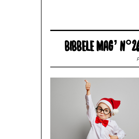
BIBBELE MAG’ N°26
P