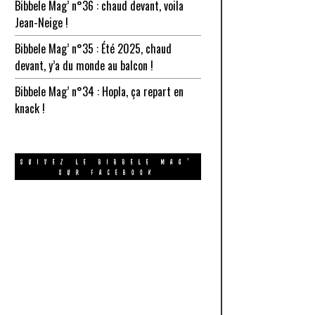
Bibbele Mag’ n°36 : chaud devant, voila
Jean-Neige !
Bibbele Mag’ n°35 : Été 2025, chaud
devant, y’a du monde au balcon !
Bibbele Mag’ n°34 : Hopla, ça repart en
knack !
SUIVEZ LE BIBBELE MAG’
SUR FACEBOOK