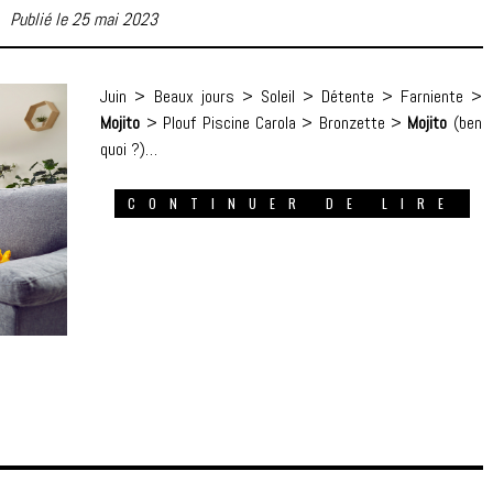
Publié le 25 mai 2023
Juin > Beaux jours > Soleil > Détente > Farniente >
Mojito
> Plouf Piscine Carola > Bronzette >
Mojito
(ben
quoi ?)…
CONTINUER DE LIRE