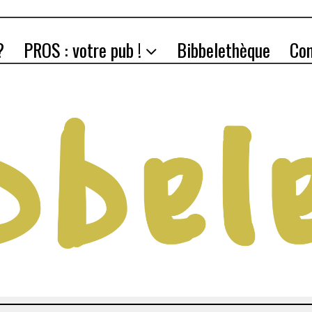
?
PROS : votre pub !
Bibbelethèque
Co