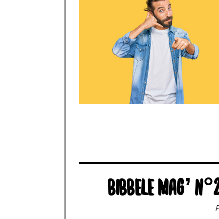
BIBBELE MAG’ N°2
P