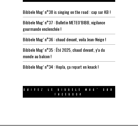
Bibbele Mag’ n°38 is singing on the road : cap sur KB !
Bibbele Mag’ n°37 : Bulletin METEO’BIBB, vigilance
gourmande enclenchée !
Bibbele Mag’ n°36 : chaud devant, voila Jean-Neige !
Bibbele Mag’ n°35 : Été 2025, chaud devant, y’a du
monde au balcon !
Bibbele Mag’ n°34 : Hopla, ça repart en knack !
SUIVEZ LE BIBBELE MAG’ SUR
FACEBOOK